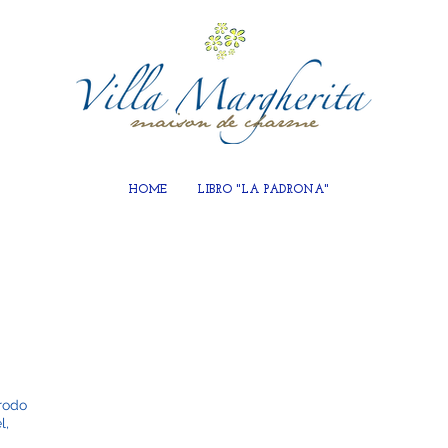
HOME
LIBRO "LA PADRONA"
i
prodo
l,