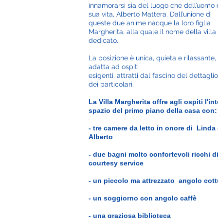
innamorarsi sia del luogo che dell’uomo 
sua vita, Alberto Mattera. Dall’unione di
queste due anime nacque la loro figlia
Margherita, alla quale il nome della villa
dedicato.
La posizione è unica, quieta e rilassante,
adatta ad ospiti
esigenti, attratti dal fascino del dettaglio
dei particolari.
La Villa Margherita offre agli ospiti l'in
spazio del primo piano della casa con:
- tre camere da letto in onore di Linda
Alberto
- due bagni molto confortevoli ricchi d
courtesy service
- un piccolo ma attrezzato angolo cott
- un soggiorno con angolo caffè
- una graziosa biblioteca