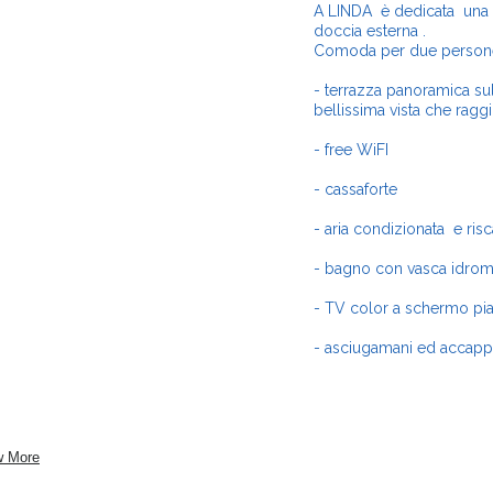
A LINDA è dedicata una 
doccia esterna .
Comoda per due persone 
- terrazza panoramica su
bellissima vista che raggi
- free WiFI
- cassaforte
- aria condizionata e ri
- bagno con vasca idro
- TV color a schermo pia
- asciugamani ed accappa
 More