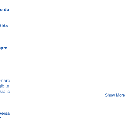
ro da
dida
mpre
 mare
ibile
sibile
Show More
.
versa
'