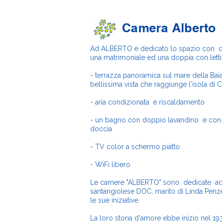
Camera Alberto
Ad ALBERTO è dedicato lo spazio con d
una matrimoniale ed una doppia con letti 
- terrazza panoramica sul mare della Bai
bellissima vista che raggiunge l'isola di C
- aria condizionata e riscaldamento
- un bagno con doppio lavandino e con
doccia
- TV color a schermo piatto
- WiFi libero
Le camere "ALBERTO" sono dedicate ad 
santangiolese DOC, marito di Linda Penzel
le sue iniziative.
La loro storia d'amore ebbe inizio nel 1932