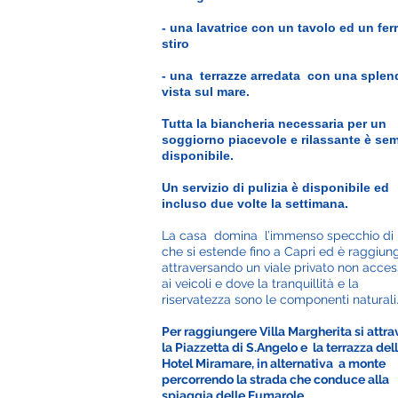
- una lavatrice con un tavolo ed un fer
stiro
- una
terrazze arredata
con una splen
vista sul mare.
Tutta la biancheria necessaria per un
soggiorno piacevole e rilassante è se
disponibile.
Un servizio di pulizia è disponibile ed
incluso due volte la settimana.
La casa domina l’immenso specchio di
che si estende fino a Capri ed è raggiung
attraversando un viale privato non acces
ai veicoli e dove la tranquillità e la
riservatezza sono le componenti naturali
Per raggiungere Villa Margherita si attra
la Piazzetta di S.Angelo e la terrazza dell
Hotel Miramare, in alternativa a monte
percorrendo la strada che conduce alla
spiaggia delle Fumarole .