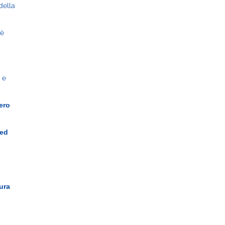
della
 è
 e
tero
 ed
i
ura