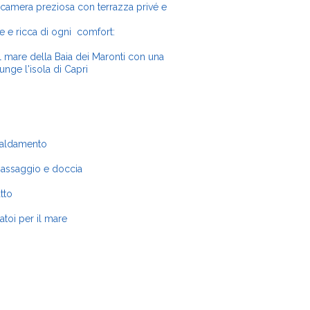
camera preziosa con terrazza privé e
e ricca di ogni comfort:
l mare della Baia dei Maronti con una
unge l'isola di Capri
scaldamento
massaggio e doccia
tto
toi per il mare