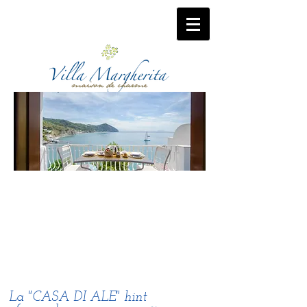
W E L C O M
E
La "CASA DI ALE" hint